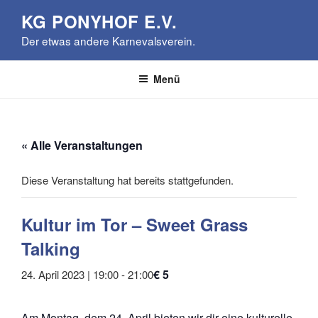
Zum
KG PONYHOF E.V.
Inhalt
Der etwas andere Karnevalsverein.
springen
Menü
« Alle Veranstaltungen
Diese Veranstaltung hat bereits stattgefunden.
Kultur im Tor – Sweet Grass
Talking
€ 5
24. April 2023 | 19:00
-
21:00
Am Montag, dem 24. April bieten wir dir eine kulturelle