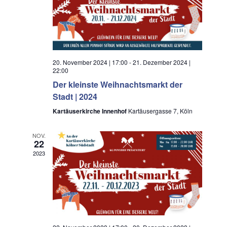
o
n
n
-
N
a
v
20. November 2024 | 17:00
-
21. Dezember 2024 |
22:00
i
Der kleinste Weihnachtsmarkt der
g
Stadt | 2024
a
t
Kartäuserkirche Innenhof
Kartäusergasse 7, Köln
i
o
NOV.
22
n
2023