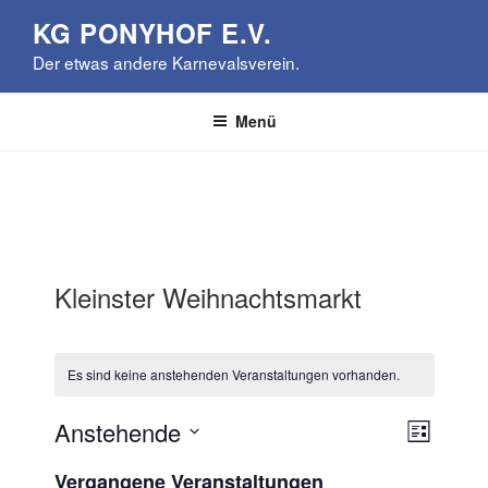
Zum
KG PONYHOF E.V.
Inhalt
Der etwas andere Karnevalsverein.
springen
Menü
Kleinster Weihnachtsmarkt
Es sind keine anstehenden Veranstaltungen vorhanden.
A
V
Anstehende
L
e
n
D
i
Vergangene Veranstaltungen
r
a
s