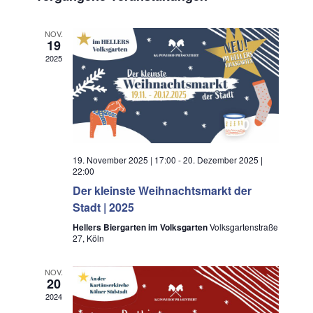
s
a
t
t
i
e
n
u
NOV.
c
19
s
m
h
2025
t
w
t
a
ä
e
l
h
n
l
t
e
u
-
n
n
N
19. November 2025 | 17:00
-
20. Dezember 2025 |
.
g
22:00
a
A
Der kleinste Weihnachtsmarkt der
v
n
Stadt | 2025
i
s
Hellers Biergarten im Volksgarten
Volksgartenstraße
g
i
27, Köln
a
c
t
NOV.
h
20
t
i
2024
e