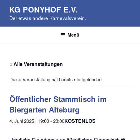
Zum
KG PONYHOF E.V.
Inhalt
Der etwas andere Karnevalsverein.
springen
Menü
« Alle Veranstaltungen
Diese Veranstaltung hat bereits stattgefunden.
Öffentlicher Stammtisch im
Biergarten Alteburg
KOSTENLOS
4. Juni 2025 | 19:00
-
23:00
Herzliche Einladung zum öffentlichen Stammtisch 💙