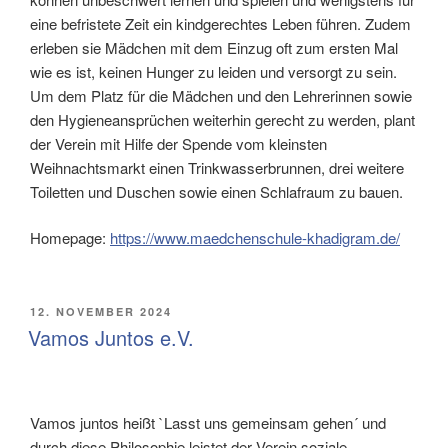
eine befristete Zeit ein kindgerechtes Leben führen. Zudem
erleben sie Mädchen mit dem Einzug oft zum ersten Mal
wie es ist, keinen Hunger zu leiden und versorgt zu sein.
Um dem Platz für die Mädchen und den Lehrerinnen sowie
den Hygieneansprüchen weiterhin gerecht zu werden, plant
der Verein mit Hilfe der Spende vom kleinsten
Weihnachtsmarkt einen Trinkwasserbrunnen, drei weitere
Toiletten und Duschen sowie einen Schlafraum zu bauen.
Homepage:
https://www.maedchenschule-khadigram.de/
VERÖFFENTLICHT
12. NOVEMBER 2024
AM
Vamos Juntos e.V.
Vamos juntos heißt `Lasst uns gemeinsam gehen´ und
durch diese Philosophie leistet der Verein soziale