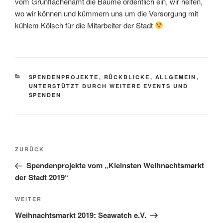
vom Grünflächenamt die Bäume ordentlich ein, wir helfen,
wo wir können und kümmern uns um die Versorgung mit
kühlem Kölsch für die Mitarbeiter der Stadt
KATEGORIEN
SPENDENPROJEKTE
,
RÜCKBLICKE
,
ALLGEMEIN
,
UNTERSTÜTZT DURCH WEITERE EVENTS UND
SPENDEN
Beitragsnavigation
Vorheriger
ZURÜCK
Beitrag
Spendenprojekte vom „Kleinsten Weihnachtsmarkt
der Stadt 2019“
Nächster
WEITER
Beitrag
Weihnachtsmarkt 2019: Seawatch e.V.