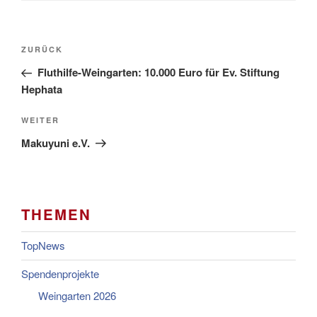
Beitragsnavigation
Vorheriger
ZURÜCK
Beitrag
Fluthilfe-Weingarten: 10.000 Euro für Ev. Stiftung
Hephata
Nächster
WEITER
Beitrag
Makuyuni e.V.
THEMEN
TopNews
Spendenprojekte
Weingarten 2026