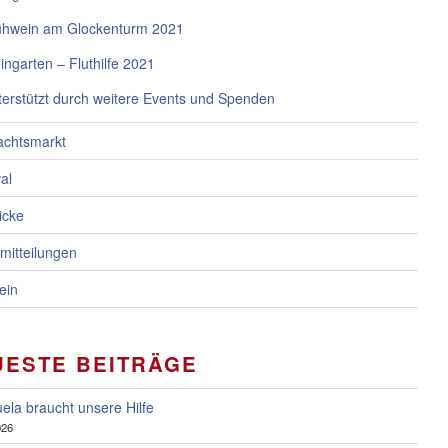
ühwein am Glockenturm 2021
ngarten – Fluthilfe 2021
erstützt durch weitere Events und Spenden
chtsmarkt
al
icke
mitteilungen
ein
UESTE BEITRÄGE
ela braucht unsere Hilfe
026