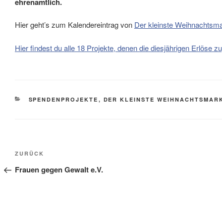
ehrenamtlich.
Hier geht’s zum Kalendereintrag von
Der kleinste Weihnachtsma
Hier findest du alle 18 Projekte, denen die diesjährigen Erlös
KATEGORIEN
SPENDENPROJEKTE
,
DER KLEINSTE WEIHNACHTSMARK
Beitragsnavigation
Vorheriger
ZURÜCK
Beitrag
Frauen gegen Gewalt e.V.