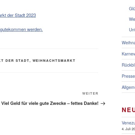
Gl
rkt der Stadt 2023
Wei
e zugutekommen werden.
Unt
Weihna
Karnev
T DER STADT
,
WEIHNACHTSMARKT
Rückbl
Presse
Allgem
Nächster
WEITER
Beitrag
Viel Geld für viele gute Zwecke – fettes Danke!
NE
Venezu
4. Juli 2