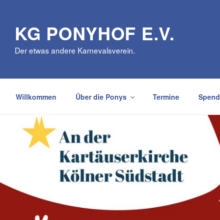
Zum
Inhalt
KG PONYHOF E.V.
springen
Der etwas andere Karnevalsverein.
Willkommen
Über die Ponys
Termine
Spend