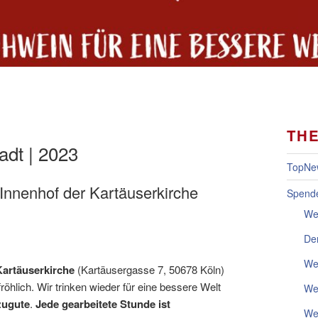
TH
adt | 2023
TopNe
 Innenhof der Kartäuserkirche
Spende
We
Der
We
Kartäuserkirche
(
Kartäusergasse 7,
50678
Köln
)
öhlich. Wir trinken wieder für eine bessere Welt
We
zugute
.
Jede gearbeitete Stunde ist
We