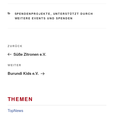
KATEGORIEN
SPENDENPROJEKTE
,
UNTERSTÜTZT DURCH
WEITERE EVENTS UND SPENDEN
Beitragsnavigation
Vorheriger
ZURÜCK
Beitrag
Süße Zitronen e.V.
Nächster
WEITER
Beitrag
Burundi Kids e.V.
THEMEN
TopNews