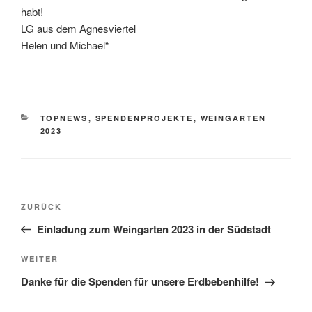
habt!
LG aus dem Agnesviertel
Helen und Michael“
KATEGORIEN
TOPNEWS
,
SPENDENPROJEKTE
,
WEINGARTEN
2023
Beitragsnavigation
Vorheriger
ZURÜCK
Beitrag
Einladung zum Weingarten 2023 in der Südstadt
Nächster
WEITER
Beitrag
Danke für die Spenden für unsere Erdbebenhilfe!