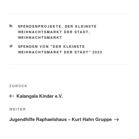
KATEGORIEN
SPENDENPROJEKTE
,
DER KLEINSTE
WEIHNACHTSMARKT DER STADT
,
WEIHNACHTSMARKT
SCHLAGWÖRTER
SPENDEN VON "DER KLEINSTE
WEIHNACHTSMARKT DER STADT" 2023
Beitragsnavigation
Vorheriger
ZURÜCK
Beitrag
Kalangala Kinder e.V.
Nächster
WEITER
Beitrag
Jugendhilfe Raphaelshaus – Kurt Hahn Gruppe