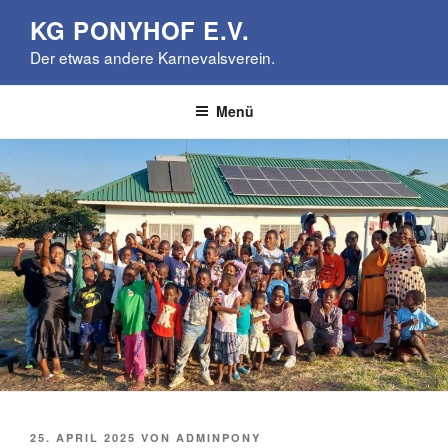
Zum
KG PONYHOF E.V.
Inhalt
Der etwas andere Karnevalsverein.
springen
Menü
VERÖFFENTLICHT
25. APRIL 2025
VON
ADMINPONY