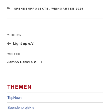
KATEGORIEN
SPENDENPROJEKTE
,
WEINGARTEN 2025
Beitragsnavigation
Vorheriger
ZURÜCK
Beitrag
Light up e.V.
Nächster
WEITER
Beitrag
Jambo Rafiki e.V.
THEMEN
TopNews
Spendenprojekte