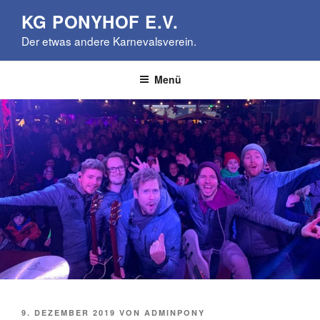
Zum
KG PONYHOF E.V.
Inhalt
Der etwas andere Karnevalsverein.
springen
Menü
VERÖFFENTLICHT
9. DEZEMBER 2019
VON
ADMINPONY