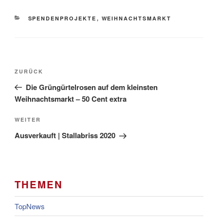
KATEGORIEN
SPENDENPROJEKTE
,
WEIHNACHTSMARKT
Beitragsnavigation
Vorheriger
ZURÜCK
Beitrag
Die Grüngürtelrosen auf dem kleinsten
Weihnachtsmarkt – 50 Cent extra
Nächster
WEITER
Beitrag
Ausverkauft | Stallabriss 2020
THEMEN
TopNews