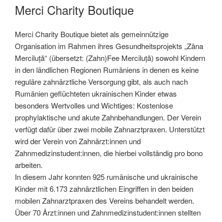
AM
Merci Charity Boutique
Merci Charity Boutique bietet als gemeinnützige
Organisation im Rahmen ihres Gesundheitsprojekts „Zâna
Merciluță“ (übersetzt: (Zahn)Fee Merciluță) sowohl Kindern
in den ländlichen Regionen Rumäniens in denen es keine
reguläre zahnärztliche Versorgung gibt, als auch nach
Rumänien geflüchteten ukrainischen Kinder etwas
besonders Wertvolles und Wichtiges: Kostenlose
prophylaktische und akute Zahnbehandlungen. Der Verein
verfügt dafür über zwei mobile Zahnarztpraxen. Unterstützt
wird der Verein von Zahnärzt:innen und
Zahnmedizinstudent:innen, die hierbei vollständig pro bono
arbeiten.
In diesem Jahr konnten 925 rumänische und ukrainische
Kinder mit 6.173 zahnärztlichen Eingriffen in den beiden
mobilen Zahnarztpraxen des Vereins behandelt werden.
Über 70 Ärzt:innen und Zahnmedizinstudent:innen stellten