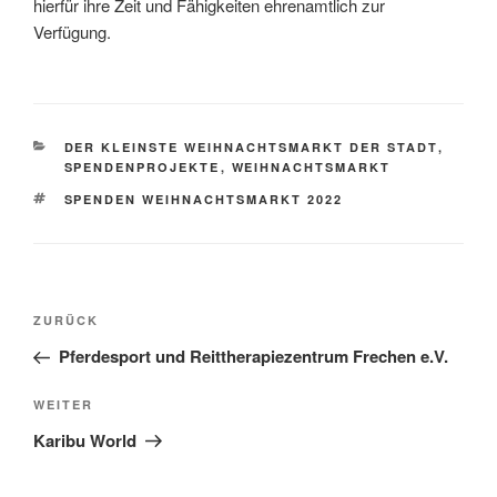
hierfür ihre Zeit und Fähigkeiten ehrenamtlich zur
Verfügung.
KATEGORIEN
DER KLEINSTE WEIHNACHTSMARKT DER STADT
,
SPENDENPROJEKTE
,
WEIHNACHTSMARKT
SCHLAGWÖRTER
SPENDEN WEIHNACHTSMARKT 2022
Beitragsnavigation
Vorheriger
ZURÜCK
Beitrag
Pferdesport und Reittherapiezentrum Frechen e.V.
Nächster
WEITER
Beitrag
Karibu World